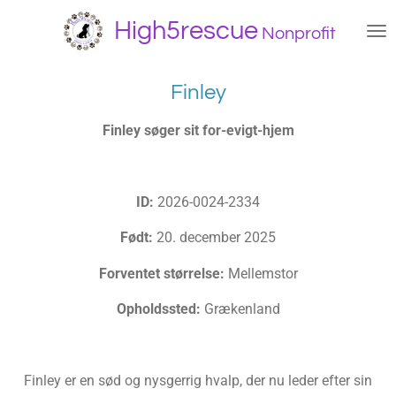
Spring
High5rescue
Nonprofit
til
hovedindhold
Finley
Finley søger sit for-evigt-hjem
ID:
2026-0024-2334
Født:
20. december 2025
Forventet størrelse:
Mellemstor
Opholdssted:
Grækenland
Finley er en sød og nysgerrig hvalp, der nu leder efter sin